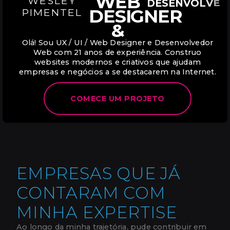
WEB
WESLEY
D
E
S
E
N
V
O
L
V
E
DESIGNER
D
O
R
W
E
B
PIMENTEL
&
Olá! Sou UX / UI / Web Designer e Desenvolvedor
Web com 21 anos de experiência. Construo
websites modernos e criativos que ajudam
empresas e negócios a se destacarem na Internet.
COMECE UM PROJETO
EMPRESAS QUE JÁ
CONTARAM COM
MINHA EXPERTISE
Ao longo da minha trajetória, pude contribuir em